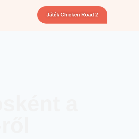
Játék Chicken Road 2
sként a
ről