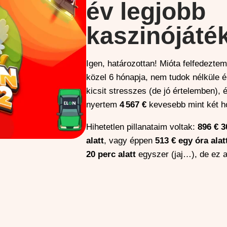
év legjobb
kaszinójáté
Igen, határozottan! Mióta felfedezte
közel 6 hónapja, nem tudok nélküle é
kicsit stresszes (de jó értelemben), 
nyertem
4 567 €
kevesebb mint két hó
Hihetetlen pillanataim voltak:
896 € 3
alatt
, vagy éppen
513 € egy óra alat
20 perc alatt
egyszer (jaj…), de ez a