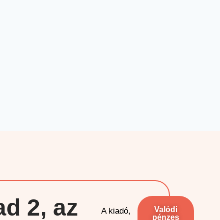
d 2, az
Valódi
A kiadó,
pénzes