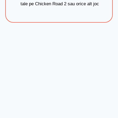
tale pe Chicken Road 2 sau orice alt joc