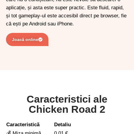
aplicație, și asta este super practic. Este fluid, rapid,
și tot gameplay-ul este accesibil direct pe browser, fie
că ești pe Android sau iPhone.
Joacă online
Caracteristici ale
Chicken Road 2
Caracteristică
Detaliu
💰 Miza minimă
0,01 €