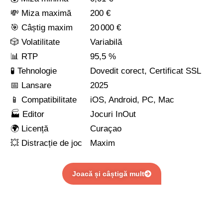
💸 Miza maximă
200 €
🎯 Câștig maxim
20 000 €
🎲 Volatilitate
Variabilă
📊 RTP
95,5 %
🧪 Tehnologie
Dovedit corect, Certificat SSL
📅 Lansare
2025
📱 Compatibilitate
iOS, Android, PC, Mac
🏭 Editor
Jocuri InOut
🌍 Licență
Curaçao
💥 Distracție de joc
Maxim
Joacă și câștigă mult