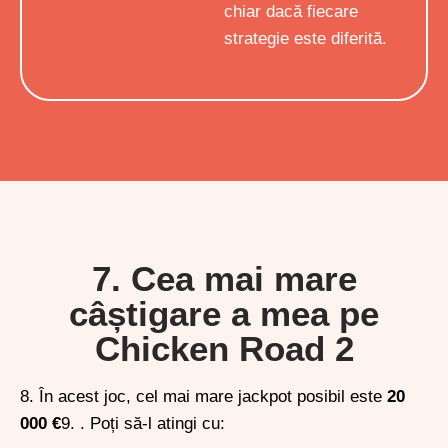
chiar dacă fiecare
strategie este diferită.
7. Cea mai mare
câștigare a mea pe
Chicken Road 2
8. În acest joc, cel mai mare jackpot posibil este
20
000 €
9. . Poți să-l atingi cu: