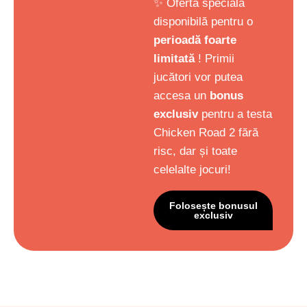
✨ Ofertă specială
disponibilă pentru o
perioadă foarte
limitată
! Primii
jucători vor putea
accesa un
bonus
exclusiv
pentru a testa
Chicken Road 2 fără
risc, dar și toate
celelalte jocuri!
Folosește bonusul
exclusiv