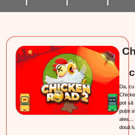
Ch
c
Da, cu
Chicke
pot să 
puțin s
ales… 
două lu