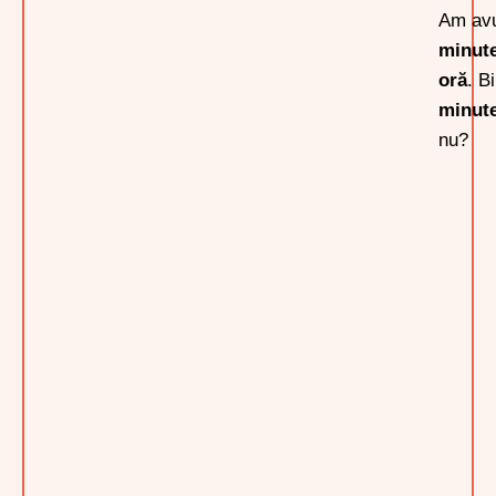
Am avu
minut
oră
. B
minut
nu?