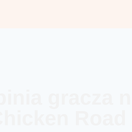
inia gracza 
hicken Road