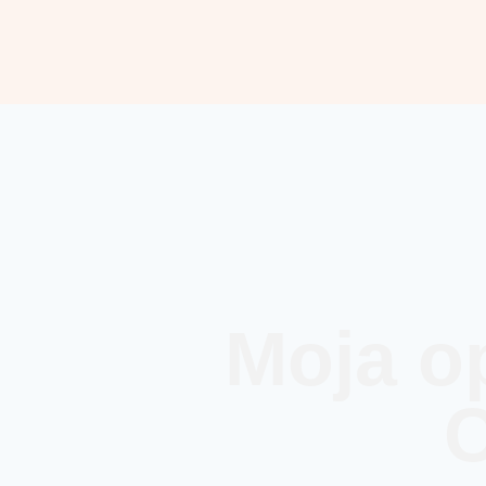
Moja op
C