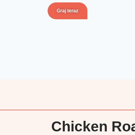
Graj teraz
Chicken Roa