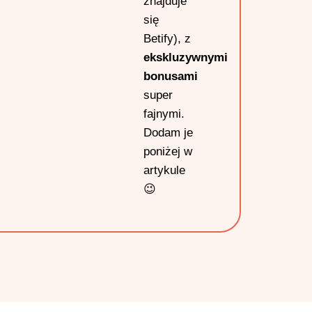
znajduje
się
Betify), z
ekskluzywnymi
bonusami
super
fajnymi.
Dodam je
poniżej w
artykule
😉