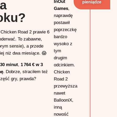
ra
InOut
pieniądze
Games
,
oku?
naprawdę
postawił
poprzeczkę
 Chicken Road 2 prawie 6
bardzo
 oderwać. To zabawne,
wysoko z
brym sensie), a przede
tym
ej niż dwa miesiące. 😱
drugim
 30 minut
,
1 764 € w 3
odcinkiem.
nę
. Dobrze, straciłem też
Chicken
część gry, prawda?
Road 2
przewyższa
nawet
BallooniX,
inną
nowość