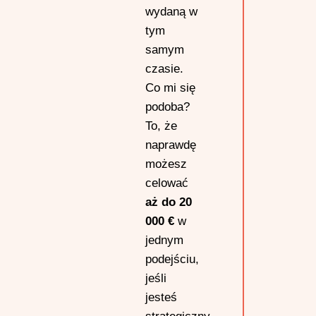
wydaną w
tym
samym
czasie.
Co mi się
podoba?
To, że
naprawdę
możesz
celować
aż do 20
000 €
w
jednym
podejściu,
jeśli
jesteś