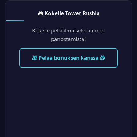
🎮 Kokeile Tower Rushia
Kokeile peliä ilmaiseksi ennen
panostamista!
🎁 Pelaa bonuksen kanssa 🎁