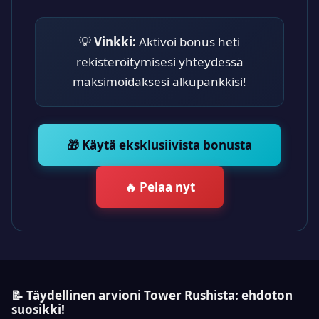
💡
Vinkki:
Aktivoi bonus heti
rekisteröitymisesi yhteydessä
maksimoidaksesi alkupankkisi!
🎁 Käytä eksklusiivista bonusta
🔥 Pelaa nyt
📝 Täydellinen arvioni Tower Rushista: ehdoton
suosikki!