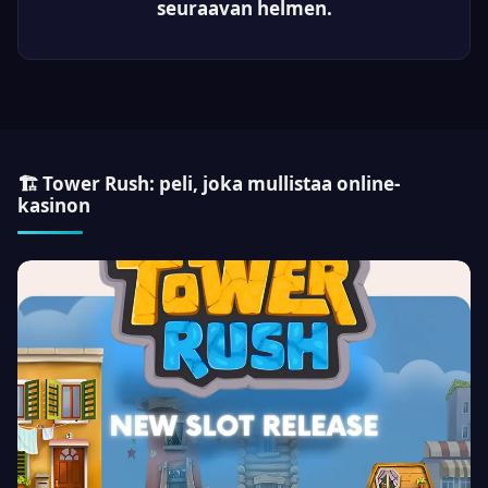
seuraavan helmen.
🏗 Tower Rush: peli, joka mullistaa online-
kasinon