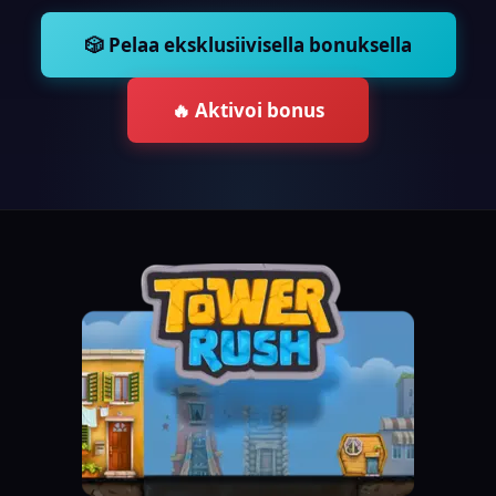
🎲 Pelaa eksklusiivisella bonuksella
🔥 Aktivoi bonus