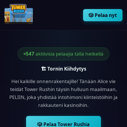
Siirry
sisältöön
🎲 Pelaa nyt
547
aktiivisia pelaajia tällä hetkellä
🏗 Tornin Kiihdytys
Hei kaikille onnenrakentajille! Tänään Alice vie
teidät Tower Rushin täysin hulluun maailmaan,
PELIIN, joka yhdistää intohimoni kiinteistöihin ja
rakkauteni kasinoihin.
🎲 Pelaa Tower Rushia