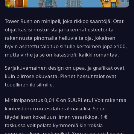
Tower Rush on minipeli, joka rikkoo sääntöjä! Otat
ohjat käsiisi nosturista ja rakennat esteetöntä
rakennusta pinomalla heiluvia taloja. Jokainen
hyvin asetettu talo tuo sinulle kertoimen jopa x100,
mutta virhe ja se on katastrofi: kaikki romahtaa.
Sarjakuvamainen design on upea, ja grafiikat ovat
kuin piirroselokuvasta. Pienet hassut talot ovat
todellinen ilo silmille.
Minimipanostus 0,01 € on SUURI etu! Voit rakentaa
kiinteistöherruutesi lähes ilmaiseksi. Se on
täydellinen kokeiluun ilman vararikkoa. 1 €
taskussa voit pelata kymmeniä kierroksia
ymmärtääksesi mekaniikat. Suuret pelaajat voivat