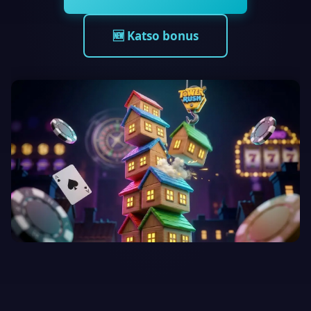
🆕 Katso bonus