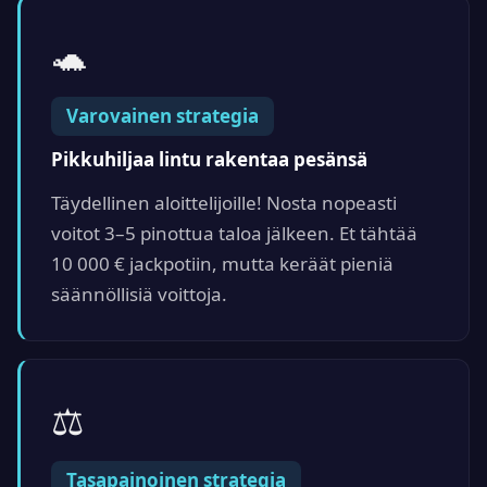
🐢
Varovainen strategia
Pikkuhiljaa lintu rakentaa pesänsä
Täydellinen aloittelijoille! Nosta nopeasti
voitot 3–5 pinottua taloa jälkeen. Et tähtää
10 000 € jackpotiin, mutta keräät pieniä
säännöllisiä voittoja.
⚖
Tasapainoinen strategia