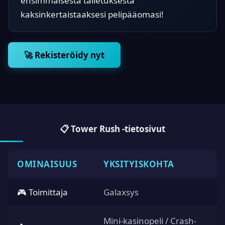
ensimmäisestä talletuksesta
kaksinkertaistaaksesi pelipääomasi!
🚀 Rekisteröidy nyt
📋 Tower Rush -tietosivut
OMINAISUUS
YKSITYISKOHTA
🎮 Toimittaja
Galaxsys
Mini-kasinopeli / Crash-