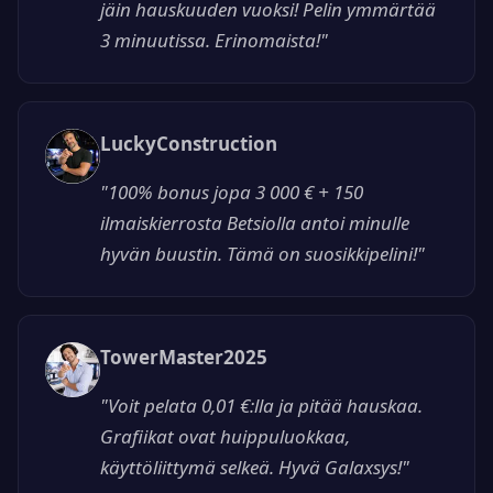
jäin hauskuuden vuoksi! Pelin ymmärtää
3 minuutissa. Erinomaista!"
LuckyConstruction
"100% bonus jopa 3 000 € + 150
ilmaiskierrosta Betsiolla antoi minulle
hyvän buustin. Tämä on suosikkipelini!"
TowerMaster2025
"Voit pelata 0,01 €:lla ja pitää hauskaa.
Grafiikat ovat huippuluokkaa,
käyttöliittymä selkeä. Hyvä Galaxsys!"