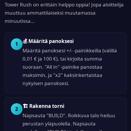
Tower Rush on erittäin helppo oppia! Jopa aloittelija
muuttuu ammattilaiseksi muutamassa
minuutissa…
💰 Määritä panoksesi
1
Määritä panoksesi +/- -painikkeilla (välillä
0,01 € ja 100 €), tai kirjoita summa
suoraan. "All in" -painike panostaa
maksimin, ja "x2" kaksinkertaistaa
nykyisen panoksesi.
🏗 Rakenna torni
2
Napsauta "BUILD". Roikkuva talo heiluu
perustan yläpuolella. Napsauta