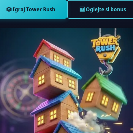
🎲 Igraj Tower Rush
🆕 Oglejte si bonus