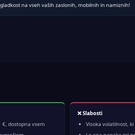
gladkost na vseh vaših zaslonih, mobilnih in namiznih!
❌ Slabosti
1 €, dostopna vsem
Visoka volatilnost, k
povprečjem
Le ena napaka pri pos