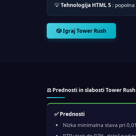
💡
Tehnologija HTML 5
: popolna 
🎲 Igraj Tower Rush
⚖ Prednosti in slabosti Tower Rush
✅ Prednosti
Nizka minimalna stava pri 0,0
RTP visok do 97%, daleč nad 