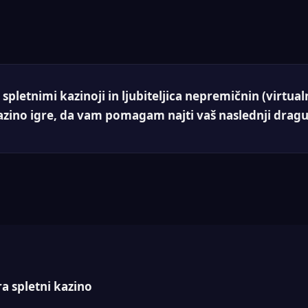
pletnimi kazinoji in ljubiteljica nepremičnin (virtualn
azino igre, da vam pomagam najti vaš naslednji dragul
ra spletni kazino