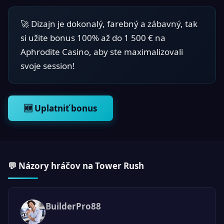
🚀 Dizajn je dokonalý, farebný a zábavný, tak
si užite bonus 100% až do 1 500 € na
Aphrodite Casino, aby ste maximalizovali
svoje session!
🆕 Uplatniť bonus
💬 Názory hráčov na Tower Rush
BuilderPro88