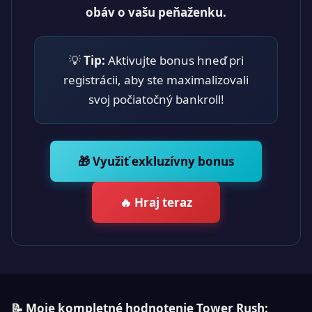
obáv o vašu peňaženku.
💡
Tip:
Aktivujte bonus hneď pri
registrácii, aby ste maximalizovali
svoj počiatočný bankroll!
🎁 Využiť exkluzívny bonus
🔥 Hraj teraz
📝 Moje kompletné hodnotenie Tower Rush: