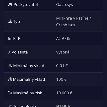
🎮 Poskytovateľ
Galaxsys
Mini-hra v kasíne /
🕹 Typ
Crash hra
📊 RTP
Až 97%
⚡ Volatilita
Vysoká
💲 Minimálny vklad
0,01 €
💰 Maximálny vklad
100 €
🚀 Maximálny zisk
10 000 €
🎨 Technológia
HTML 5