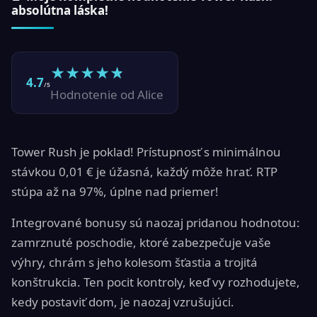
absolútna láska!
★
★
★
★
★
4.7
/5
Hodnotenie od Alice
Tower Rush je poklad! Prístupnosť s minimálnou
stávkou 0,01 € je úžasná, každý môže hrať. RTP
stúpa až na 97%, úplne nad priemer!
Integrované bonusy sú naozaj pridanou hodnotou:
zamrznuté poschodie, ktoré zabezpečuje vaše
výhry, chrám s jeho kolesom šťastia a trojitá
konštrukcia. Ten pocit kontroly, keď vy rozhodujete,
kedy postaviť dom, je naozaj vzrušujúci.