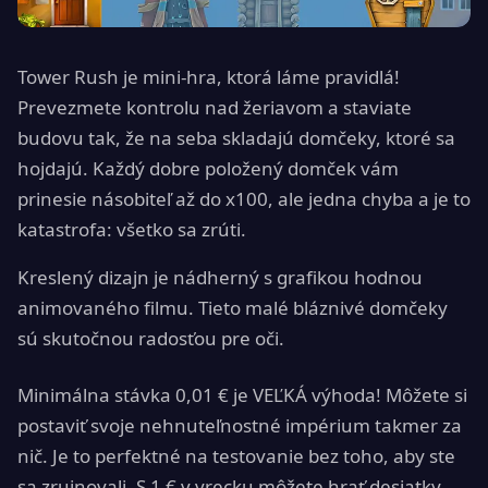
Tower Rush je mini-hra, ktorá láme pravidlá!
Prevezmete kontrolu nad žeriavom a staviate
budovu tak, že na seba skladajú domčeky, ktoré sa
hojdajú. Každý dobre položený domček vám
prinesie násobiteľ až do x100, ale jedna chyba a je to
katastrofa: všetko sa zrúti.
Kreslený dizajn je nádherný s grafikou hodnou
animovaného filmu. Tieto malé bláznivé domčeky
sú skutočnou radosťou pre oči.
Minimálna stávka 0,01 € je VEĽKÁ výhoda! Môžete si
postaviť svoje nehnuteľnostné impérium takmer za
nič. Je to perfektné na testovanie bez toho, aby ste
sa zruinovali. S 1 € v vrecku môžete hrať desiatky