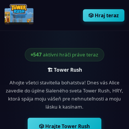
Preskočiť
na
🎲 Hraj teraz
obsah
547
aktívni hráči práve teraz
🏗 Tower Rush
Ahojte všetci stavitelia bohatstva! Dnes vás Alice
zavedie do úplne šialeného sveta Tower Rush, HRY,
ktorá spája moju vášeň pre nehnuteľnosti a moju
lásku k kasínam.
🎲 Hrajte Tower Rush