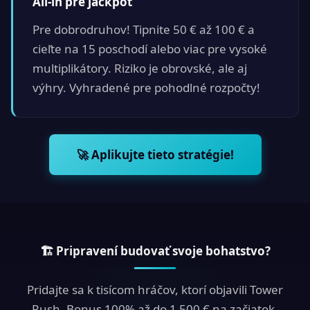
All-in pre jackpot
Pre dobrodruhov! Tipnite 50 € až 100 € a
cieľte na 15 poschodí alebo viac pre vysoké
multiplikátory. Riziko je obrovské, ale aj
výhry. Vyhradené pre pohodlné rozpočty!
🚀 Aplikujte tieto stratégie!
🏗 Pripravení budovať svoje bohatstvo?
Pridajte sa k tisícom hráčov, ktorí objavili Tower
Rush. Bonus 100% až do 1 500 € na začiatok.