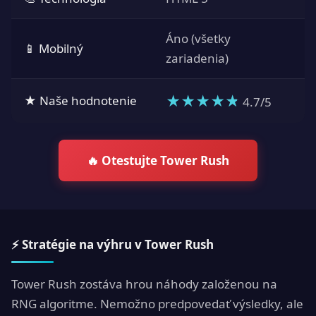
Áno (všetky
📱 Mobilný
zariadenia)
★
★
★
★
★
★ Naše hodnotenie
4.7/5
🔥 Otestujte Tower Rush
⚡ Stratégie na výhru v Tower Rush
Tower Rush zostáva hrou náhody založenou na
RNG algoritme. Nemožno predpovedať výsledky, ale