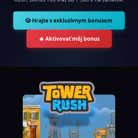
🎲 Hrajte s exkluzívnym bonusom
🔥 Aktivovať môj bonus