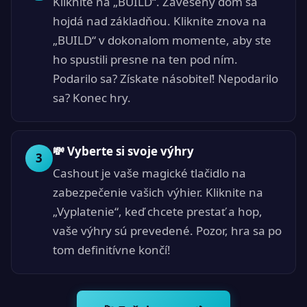
Kliknite na „BUILD“. Zavesený dom sa
hojdá nad základňou. Kliknite znova na
„BUILD“ v dokonalom momente, aby ste
ho spustili presne na ten pod ním.
Podarilo sa? Získate násobiteľ! Nepodarilo
sa? Konec hry.
💸 Vyberte si svoje výhry
3
Cashout je vaše magické tlačidlo na
zabezpečenie vašich výhier. Kliknite na
„Vyplatenie“, keď chcete prestať a hop,
vaše výhry sú prevedené. Pozor, hra sa po
tom definitívne končí!