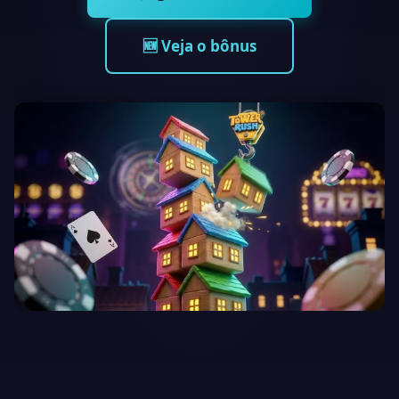
🆕 Veja o bônus