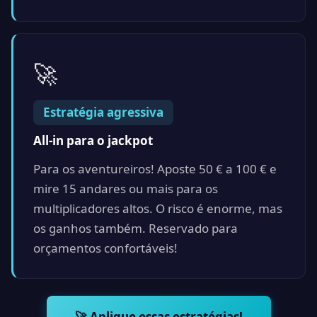
🚀
Estratégia agressiva
All-in para o jackpot
Para os aventureiros! Aposte 50 € a 100 € e
mire 15 andares ou mais para os
multiplicadores altos. O risco é enorme, mas
os ganhos também. Reservado para
orçamentos confortáveis!
🚀 Aplique essas estratégias!