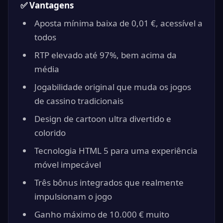
✅ Vantagens
Aposta mínima baixa de 0,01 €, acessível a
todos
RTP elevado até 97%, bem acima da
média
Jogabilidade original que muda os jogos
de cassino tradicionais
Design de cartoon ultra divertido e
colorido
Tecnologia HTML 5 para uma experiência
móvel impecável
Três bônus integrados que realmente
impulsionam o jogo
Ganho máximo de 10.000 € muito