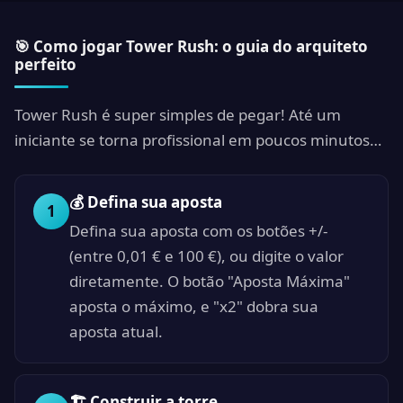
🎯 Como jogar Tower Rush: o guia do arquiteto
perfeito
Tower Rush é super simples de pegar! Até um
iniciante se torna profissional em poucos minutos…
💰 Defina sua aposta
1
Defina sua aposta com os botões +/-
(entre 0,01 € e 100 €), ou digite o valor
diretamente. O botão "Aposta Máxima"
aposta o máximo, e "x2" dobra sua
aposta atual.
🏗 Construir a torre