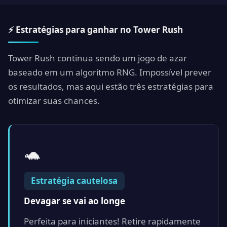
⚡ Estratégias para ganhar no Tower Rush
Tower Rush continua sendo um jogo de azar
baseado em um algoritmo RNG. Impossível prever
os resultados, mas aqui estão três estratégias para
otimizar suas chances.
🐢
Estratégia cautelosa
Devagar se vai ao longe
Perfeita para iniciantes! Retire rapidamente