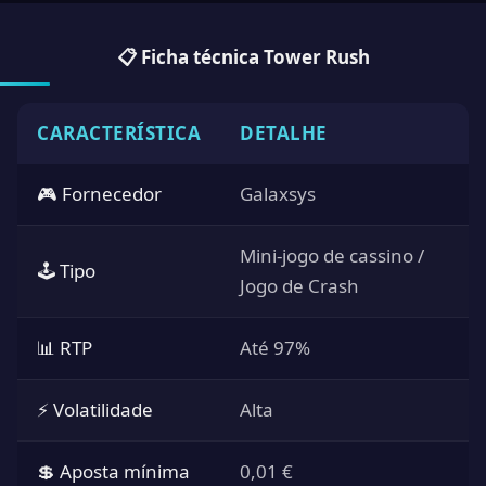
📋 Ficha técnica Tower Rush
CARACTERÍSTICA
DETALHE
🎮 Fornecedor
Galaxsys
Mini-jogo de cassino /
🕹 Tipo
Jogo de Crash
📊 RTP
Até 97%
⚡ Volatilidade
Alta
💲 Aposta mínima
0,01 €