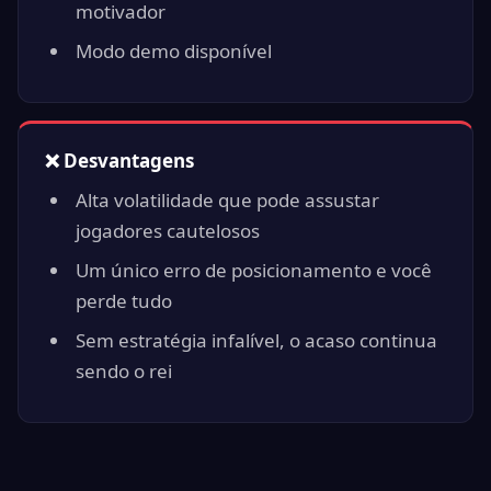
motivador
Modo demo disponível
❌ Desvantagens
Alta volatilidade que pode assustar
jogadores cautelosos
Um único erro de posicionamento e você
perde tudo
Sem estratégia infalível, o acaso continua
sendo o rei