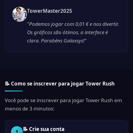
TowerMaster2025
"Podemos jogar com 0,01 € e nos divertir.
Os gráficos são ótimos, a interface é
clara. Parabéns Galaxsys!"
📝 Como se inscrever para jogar Tower Rush
Você pode se inscrever para jogar Tower Rush em
menos de 3 minutos:
📝 Crie sua conta
1