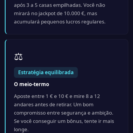
após 3 a 5 casas empilhadas. Você não
mirará no jackpot de 10.000 €, mas
acumulará pequenos lucros regulares.
⚖
Estratégia equilibrada
O meio-termo
Aposte entre 1 € e 10 € e mire 8 a 12
andares antes de retirar. Um bom
compromisso entre segurança e ambição.
Se você conseguir um bônus, tente ir mais
longe.