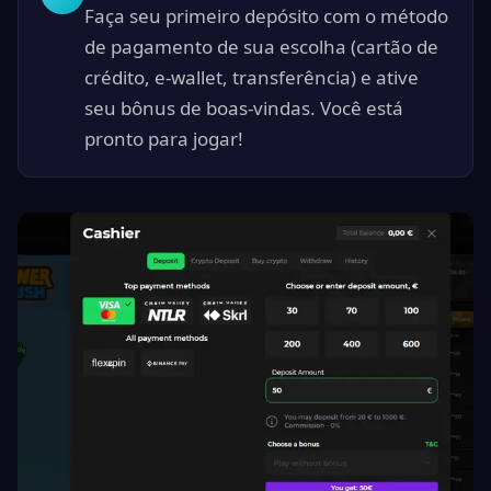
Faça seu primeiro depósito com o método
de pagamento de sua escolha (cartão de
crédito, e-wallet, transferência) e ative
seu bônus de boas-vindas. Você está
pronto para jogar!