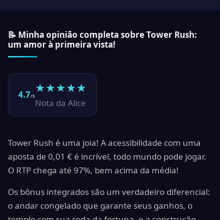
📝 Minha opinião completa sobre Tower Rush:
um amor à primeira vista!
★
★
★
★
★
4.7
/5
Nota da Alice
Tower Rush é uma joia! A acessibilidade com uma
aposta de 0,01 € é incrível, todo mundo pode jogar.
O RTP chega até 97%, bem acima da média!
Os bônus integrados são um verdadeiro diferencial:
o andar congelado que garante seus ganhos, o
templo com sua roda da fortuna, e a construção