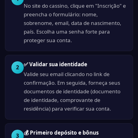
No site do cassino, clique em "Inscrição" e
preencha o formulário: nome,
sobrenome, email, data de nascimento,
país. Escolha uma senha forte para
proteger sua conta.
✅ Validar sua identidade
2
Valide seu email clicando no link de
confirmação. Em seguida, forneça seus
documentos de identidade (documento
de identidade, comprovante de
residência) para verificar sua conta.
💰 Primeiro depósito e bônus
3